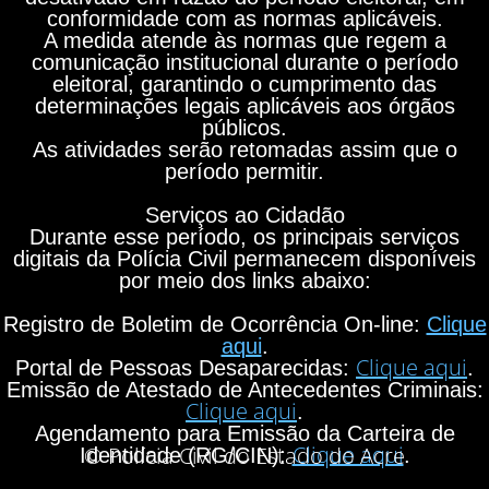
conformidade com as normas aplicáveis.
A medida atende às normas que regem a
comunicação institucional durante o período
eleitoral, garantindo o cumprimento das
determinações legais aplicáveis aos órgãos
públicos.
As atividades serão retomadas assim que o
período permitir.
Serviços ao Cidadão
Durante esse período, os principais serviços
digitais da Polícia Civil permanecem disponíveis
por meio dos links abaixo:
Registro de Boletim de Ocorrência On-line:
Clique
aqui
.
Clique aqui
Portal de Pessoas Desaparecidas:
.
Emissão de Atestado de Antecedentes Criminais:
Clique aqui
.
Agendamento para Emissão da Carteira de
Clique aqui
© Polícia Civil do Estado do Acre
Identidade (RG/CIN):
.