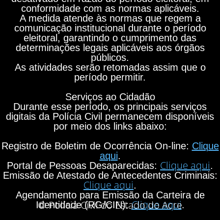
conformidade com as normas aplicáveis.
A medida atende às normas que regem a
comunicação institucional durante o período
eleitoral, garantindo o cumprimento das
determinações legais aplicáveis aos órgãos
públicos.
As atividades serão retomadas assim que o
período permitir.
Serviços ao Cidadão
Durante esse período, os principais serviços
digitais da Polícia Civil permanecem disponíveis
por meio dos links abaixo:
Registro de Boletim de Ocorrência On-line:
Clique
aqui
.
Clique aqui
Portal de Pessoas Desaparecidas:
.
Emissão de Atestado de Antecedentes Criminais:
Clique aqui
.
Agendamento para Emissão da Carteira de
Clique aqui
© Polícia Civil do Estado do Acre
Identidade (RG/CIN):
.