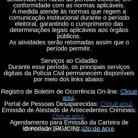
conformidade com as normas aplicáveis.
A medida atende às normas que regem a
comunicação institucional durante o período
eleitoral, garantindo o cumprimento das
determinações legais aplicáveis aos órgãos
públicos.
As atividades serão retomadas assim que o
período permitir.
Serviços ao Cidadão
Durante esse período, os principais serviços
digitais da Polícia Civil permanecem disponíveis
por meio dos links abaixo:
Registro de Boletim de Ocorrência On-line:
Clique
aqui
.
Clique aqui
Portal de Pessoas Desaparecidas:
.
Emissão de Atestado de Antecedentes Criminais:
Clique aqui
.
Agendamento para Emissão da Carteira de
Clique aqui
© Polícia Civil do Estado do Acre
Identidade (RG/CIN):
.