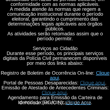
conformidade com as normas aplicáveis.
A medida atende às normas que regem a
comunicação institucional durante o período
eleitoral, garantindo o cumprimento das
determinações legais aplicáveis aos órgãos
públicos.
As atividades serão retomadas assim que o
período permitir.
Serviços ao Cidadão
Durante esse período, os principais serviços
digitais da Polícia Civil permanecem disponíveis
por meio dos links abaixo:
Registro de Boletim de Ocorrência On-line:
Clique
aqui
.
Clique aqui
Portal de Pessoas Desaparecidas:
.
Emissão de Atestado de Antecedentes Criminais:
Clique aqui
.
Agendamento para Emissão da Carteira de
Clique aqui
© Polícia Civil do Estado do Acre
Identidade (RG/CIN):
.