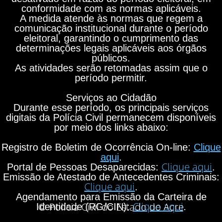
conformidade com as normas aplicáveis.
A medida atende às normas que regem a
comunicação institucional durante o período
eleitoral, garantindo o cumprimento das
determinações legais aplicáveis aos órgãos
públicos.
As atividades serão retomadas assim que o
período permitir.
Serviços ao Cidadão
Durante esse período, os principais serviços
digitais da Polícia Civil permanecem disponíveis
por meio dos links abaixo:
Registro de Boletim de Ocorrência On-line:
Clique
aqui
.
Clique aqui
Portal de Pessoas Desaparecidas:
.
Emissão de Atestado de Antecedentes Criminais:
Clique aqui
.
Agendamento para Emissão da Carteira de
Clique aqui
© Polícia Civil do Estado do Acre
Identidade (RG/CIN):
.