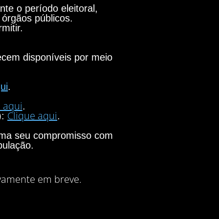
e o período eleitoral,
 órgãos públicos.
mitir.
necem disponíveis por meio
ui
.
 aqui
.
Clique aqui
):
.
firma seu compromisso com
pulação.
vamente em breve.