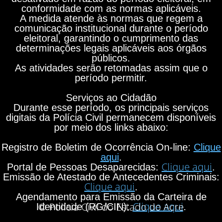
conformidade com as normas aplicáveis.
A medida atende às normas que regem a
comunicação institucional durante o período
eleitoral, garantindo o cumprimento das
determinações legais aplicáveis aos órgãos
públicos.
As atividades serão retomadas assim que o
período permitir.
Serviços ao Cidadão
Durante esse período, os principais serviços
digitais da Polícia Civil permanecem disponíveis
por meio dos links abaixo:
Registro de Boletim de Ocorrência On-line:
Clique
aqui
.
Clique aqui
Portal de Pessoas Desaparecidas:
.
Emissão de Atestado de Antecedentes Criminais:
Clique aqui
.
Agendamento para Emissão da Carteira de
Clique aqui
© Polícia Civil do Estado do Acre
Identidade (RG/CIN):
.