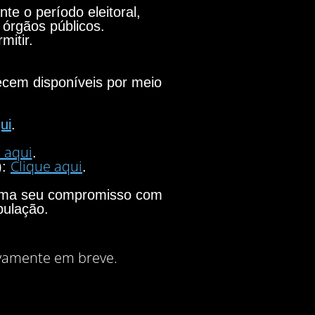
e o período eleitoral,
 órgãos públicos.
mitir.
necem disponíveis por meio
ui
.
 aqui
.
Clique aqui
):
.
firma seu compromisso com
pulação.
vamente em breve.