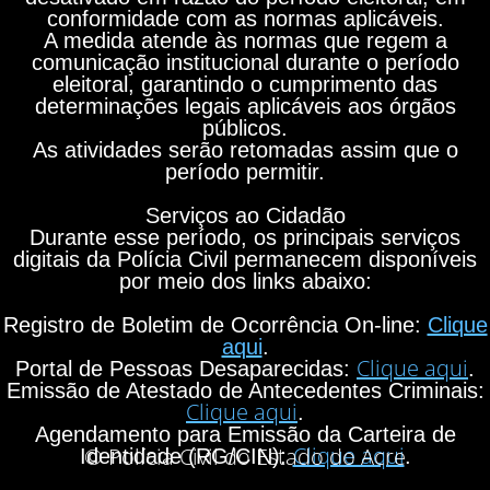
conformidade com as normas aplicáveis.
A medida atende às normas que regem a
comunicação institucional durante o período
eleitoral, garantindo o cumprimento das
determinações legais aplicáveis aos órgãos
públicos.
As atividades serão retomadas assim que o
período permitir.
Serviços ao Cidadão
Durante esse período, os principais serviços
digitais da Polícia Civil permanecem disponíveis
por meio dos links abaixo:
Registro de Boletim de Ocorrência On-line:
Clique
aqui
.
Clique aqui
Portal de Pessoas Desaparecidas:
.
Emissão de Atestado de Antecedentes Criminais:
Clique aqui
.
Agendamento para Emissão da Carteira de
Clique aqui
© Polícia Civil do Estado do Acre
Identidade (RG/CIN):
.