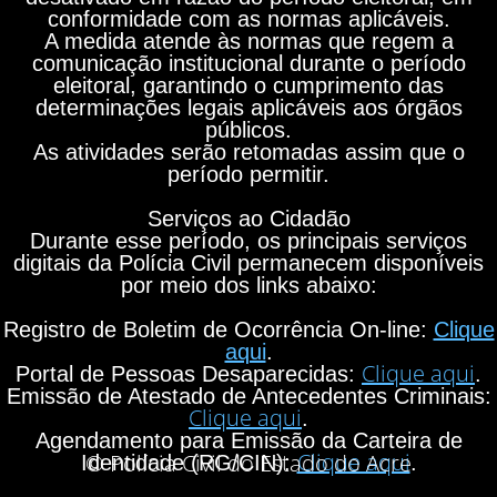
conformidade com as normas aplicáveis.
A medida atende às normas que regem a
comunicação institucional durante o período
eleitoral, garantindo o cumprimento das
determinações legais aplicáveis aos órgãos
públicos.
As atividades serão retomadas assim que o
período permitir.
Serviços ao Cidadão
Durante esse período, os principais serviços
digitais da Polícia Civil permanecem disponíveis
por meio dos links abaixo:
Registro de Boletim de Ocorrência On-line:
Clique
aqui
.
Clique aqui
Portal de Pessoas Desaparecidas:
.
Emissão de Atestado de Antecedentes Criminais:
Clique aqui
.
Agendamento para Emissão da Carteira de
Clique aqui
© Polícia Civil do Estado do Acre
Identidade (RG/CIN):
.