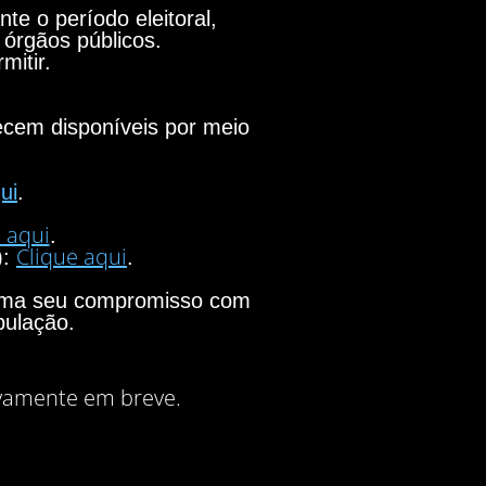
e o período eleitoral,
 órgãos públicos.
mitir.
necem disponíveis por meio
ui
.
 aqui
.
Clique aqui
):
.
firma seu compromisso com
pulação.
vamente em breve.