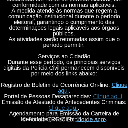
conformidade com as normas aplicáveis.
A medida atende às normas que regem a
comunicação institucional durante o período
eleitoral, garantindo o cumprimento das
determinações legais aplicáveis aos órgãos
públicos.
As atividades serão retomadas assim que o
período permitir.
Serviços ao Cidadão
Durante esse período, os principais serviços
digitais da Polícia Civil permanecem disponíveis
por meio dos links abaixo:
Registro de Boletim de Ocorrência On-line:
Clique
aqui
.
Clique aqui
Portal de Pessoas Desaparecidas:
.
Emissão de Atestado de Antecedentes Criminais:
Clique aqui
.
Agendamento para Emissão da Carteira de
Clique aqui
© Polícia Civil do Estado do Acre
Identidade (RG/CIN):
.