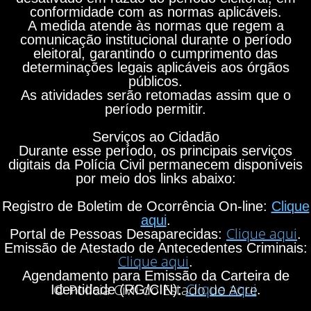
conformidade com as normas aplicáveis.
A medida atende às normas que regem a
comunicação institucional durante o período
eleitoral, garantindo o cumprimento das
determinações legais aplicáveis aos órgãos
públicos.
As atividades serão retomadas assim que o
período permitir.
Serviços ao Cidadão
Durante esse período, os principais serviços
digitais da Polícia Civil permanecem disponíveis
por meio dos links abaixo:
Registro de Boletim de Ocorrência On-line:
Clique
aqui
.
Clique aqui
Portal de Pessoas Desaparecidas:
.
Emissão de Atestado de Antecedentes Criminais:
Clique aqui
.
Agendamento para Emissão da Carteira de
Clique aqui
© Polícia Civil do Estado do Acre
Identidade (RG/CIN):
.