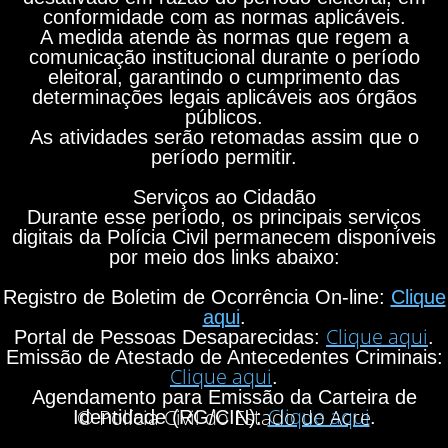
conformidade com as normas aplicáveis.
A medida atende às normas que regem a
comunicação institucional durante o período
eleitoral, garantindo o cumprimento das
determinações legais aplicáveis aos órgãos
públicos.
As atividades serão retomadas assim que o
período permitir.
Serviços ao Cidadão
Durante esse período, os principais serviços
digitais da Polícia Civil permanecem disponíveis
por meio dos links abaixo:
Registro de Boletim de Ocorrência On-line:
Clique
aqui
.
Clique aqui
Portal de Pessoas Desaparecidas:
.
Emissão de Atestado de Antecedentes Criminais:
Clique aqui
.
Agendamento para Emissão da Carteira de
Clique aqui
© Polícia Civil do Estado do Acre
Identidade (RG/CIN):
.