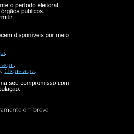
e o período eleitoral,
 órgãos públicos.
mitir.
necem disponíveis por meio
ui
.
 aqui
.
Clique aqui
):
.
firma seu compromisso com
pulação.
vamente em breve.