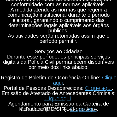
conformidade com as normas aplicáveis.
A medida atende às normas que regem a
comunicação institucional durante o período
eleitoral, garantindo o cumprimento das
determinações legais aplicáveis aos órgãos
públicos.
As atividades serão retomadas assim que o
período permitir.
Serviços ao Cidadão
Durante esse período, os principais serviços
digitais da Polícia Civil permanecem disponíveis
por meio dos links abaixo:
Registro de Boletim de Ocorrência On-line:
Clique
aqui
.
Clique aqui
Portal de Pessoas Desaparecidas:
.
Emissão de Atestado de Antecedentes Criminais:
Clique aqui
.
Agendamento para Emissão da Carteira de
Clique aqui
© Polícia Civil do Estado do Acre
Identidade (RG/CIN):
.