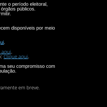
e o período eleitoral,
 órgãos públicos.
mitir.
necem disponíveis por meio
ui
.
 aqui
.
Clique aqui
):
.
firma seu compromisso com
pulação.
vamente em breve.