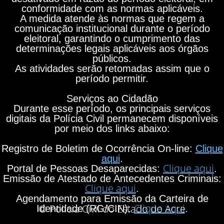
conformidade com as normas aplicáveis.
A medida atende às normas que regem a
comunicação institucional durante o período
eleitoral, garantindo o cumprimento das
determinações legais aplicáveis aos órgãos
públicos.
As atividades serão retomadas assim que o
período permitir.
Serviços ao Cidadão
Durante esse período, os principais serviços
digitais da Polícia Civil permanecem disponíveis
por meio dos links abaixo:
Registro de Boletim de Ocorrência On-line:
Clique
aqui
.
Clique aqui
Portal de Pessoas Desaparecidas:
.
Emissão de Atestado de Antecedentes Criminais:
Clique aqui
.
Agendamento para Emissão da Carteira de
Clique aqui
© Polícia Civil do Estado do Acre
Identidade (RG/CIN):
.