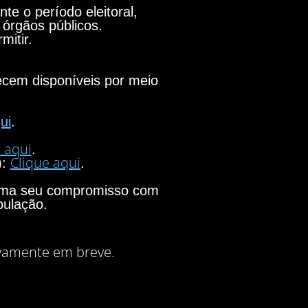
e o período eleitoral,
 órgãos públicos.
mitir.
necem disponíveis por meio
ui
.
 aqui
.
Clique aqui
):
.
firma seu compromisso com
pulação.
vamente em breve.