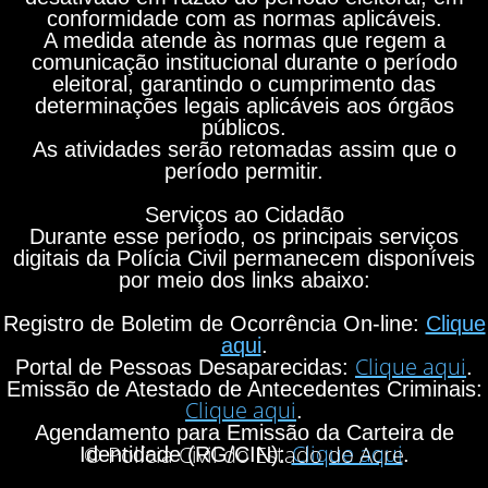
conformidade com as normas aplicáveis.
A medida atende às normas que regem a
comunicação institucional durante o período
eleitoral, garantindo o cumprimento das
determinações legais aplicáveis aos órgãos
públicos.
As atividades serão retomadas assim que o
período permitir.
Serviços ao Cidadão
Durante esse período, os principais serviços
digitais da Polícia Civil permanecem disponíveis
por meio dos links abaixo:
Registro de Boletim de Ocorrência On-line:
Clique
aqui
.
Clique aqui
Portal de Pessoas Desaparecidas:
.
Emissão de Atestado de Antecedentes Criminais:
Clique aqui
.
Agendamento para Emissão da Carteira de
Clique aqui
© Polícia Civil do Estado do Acre
Identidade (RG/CIN):
.