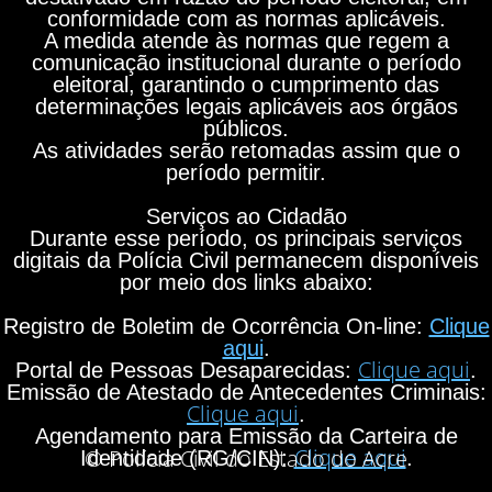
conformidade com as normas aplicáveis.
A medida atende às normas que regem a
comunicação institucional durante o período
eleitoral, garantindo o cumprimento das
determinações legais aplicáveis aos órgãos
públicos.
As atividades serão retomadas assim que o
período permitir.
Serviços ao Cidadão
Durante esse período, os principais serviços
digitais da Polícia Civil permanecem disponíveis
por meio dos links abaixo:
Registro de Boletim de Ocorrência On-line:
Clique
aqui
.
Clique aqui
Portal de Pessoas Desaparecidas:
.
Emissão de Atestado de Antecedentes Criminais:
Clique aqui
.
Agendamento para Emissão da Carteira de
Clique aqui
© Polícia Civil do Estado do Acre
Identidade (RG/CIN):
.