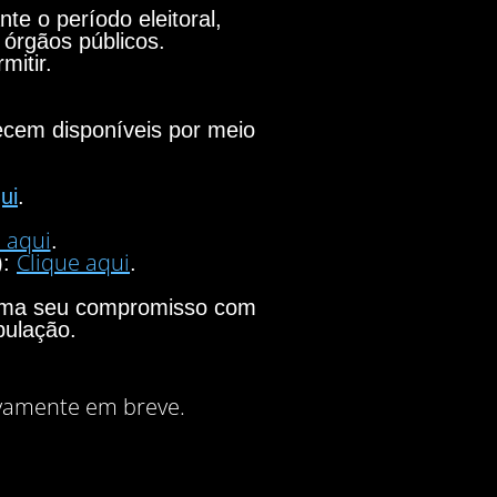
e o período eleitoral,
 órgãos públicos.
mitir.
necem disponíveis por meio
ui
.
 aqui
.
Clique aqui
):
.
firma seu compromisso com
pulação.
vamente em breve.