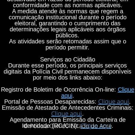
conformidade com as normas aplicáveis.
A medida atende às normas que regem a
comunicação institucional durante o período
eleitoral, garantindo o cumprimento das
determinações legais aplicáveis aos órgãos
públicos.
As atividades serão retomadas assim que o
período permitir.
Serviços ao Cidadão
Durante esse período, os principais serviços
digitais da Polícia Civil permanecem disponíveis
por meio dos links abaixo:
Registro de Boletim de Ocorrência On-line:
Clique
aqui
.
Clique aqui
Portal de Pessoas Desaparecidas:
.
Emissão de Atestado de Antecedentes Criminais:
Clique aqui
.
Agendamento para Emissão da Carteira de
Clique aqui
© Polícia Civil do Estado do Acre
Identidade (RG/CIN):
.