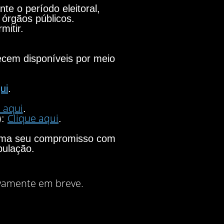
e o período eleitoral,
 órgãos públicos.
mitir.
necem disponíveis por meio
ui
.
 aqui
.
Clique aqui
):
.
firma seu compromisso com
pulação.
vamente em breve.