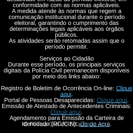
conformidade com as normas aplicáveis.
A medida atende às normas que regem a
comunicação institucional durante o período
eleitoral, garantindo o cumprimento das
determinações legais aplicáveis aos órgãos
públicos.
As atividades serão retomadas assim que o
período permitir.
Serviços ao Cidadão
Durante esse período, os principais serviços
digitais da Polícia Civil permanecem disponíveis
por meio dos links abaixo:
Registro de Boletim de Ocorrência On-line:
Clique
aqui
.
Clique aqui
Portal de Pessoas Desaparecidas:
.
Emissão de Atestado de Antecedentes Criminais:
Clique aqui
.
Agendamento para Emissão da Carteira de
Clique aqui
© Polícia Civil do Estado do Acre
Identidade (RG/CIN):
.