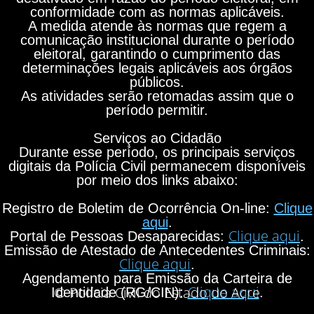
conformidade com as normas aplicáveis.
A medida atende às normas que regem a
comunicação institucional durante o período
eleitoral, garantindo o cumprimento das
determinações legais aplicáveis aos órgãos
públicos.
As atividades serão retomadas assim que o
período permitir.
Serviços ao Cidadão
Durante esse período, os principais serviços
digitais da Polícia Civil permanecem disponíveis
por meio dos links abaixo:
Registro de Boletim de Ocorrência On-line:
Clique
aqui
.
Clique aqui
Portal de Pessoas Desaparecidas:
.
Emissão de Atestado de Antecedentes Criminais:
Clique aqui
.
Agendamento para Emissão da Carteira de
Clique aqui
© Polícia Civil do Estado do Acre
Identidade (RG/CIN):
.