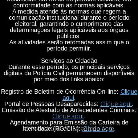
conformidade com as normas aplicáveis.
A medida atende às normas que regem a
comunicação institucional durante o período
eleitoral, garantindo o cumprimento das
determinações legais aplicáveis aos órgãos
públicos.
As atividades serão retomadas assim que o
período permitir.
Serviços ao Cidadão
Durante esse período, os principais serviços
digitais da Polícia Civil permanecem disponíveis
por meio dos links abaixo:
Registro de Boletim de Ocorrência On-line:
Clique
aqui
.
Clique aqui
Portal de Pessoas Desaparecidas:
.
Emissão de Atestado de Antecedentes Criminais:
Clique aqui
.
Agendamento para Emissão da Carteira de
Clique aqui
© Polícia Civil do Estado do Acre
Identidade (RG/CIN):
.