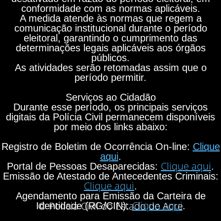
conformidade com as normas aplicáveis.
A medida atende às normas que regem a
comunicação institucional durante o período
eleitoral, garantindo o cumprimento das
determinações legais aplicáveis aos órgãos
públicos.
As atividades serão retomadas assim que o
período permitir.
Serviços ao Cidadão
Durante esse período, os principais serviços
digitais da Polícia Civil permanecem disponíveis
por meio dos links abaixo:
Registro de Boletim de Ocorrência On-line:
Clique
aqui
.
Clique aqui
Portal de Pessoas Desaparecidas:
.
Emissão de Atestado de Antecedentes Criminais:
Clique aqui
.
Agendamento para Emissão da Carteira de
Clique aqui
© Polícia Civil do Estado do Acre
Identidade (RG/CIN):
.