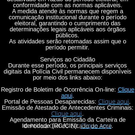
conformidade com as normas aplicáveis.
A medida atende às normas que regem a
comunicação institucional durante o período
eleitoral, garantindo o cumprimento das
determinações legais aplicáveis aos órgãos
públicos.
As atividades serão retomadas assim que o
período permitir.
Serviços ao Cidadão
Durante esse período, os principais serviços
digitais da Polícia Civil permanecem disponíveis
por meio dos links abaixo:
Registro de Boletim de Ocorrência On-line:
Clique
aqui
.
Clique aqui
Portal de Pessoas Desaparecidas:
.
Emissão de Atestado de Antecedentes Criminais:
Clique aqui
.
Agendamento para Emissão da Carteira de
Clique aqui
© Polícia Civil do Estado do Acre
Identidade (RG/CIN):
.