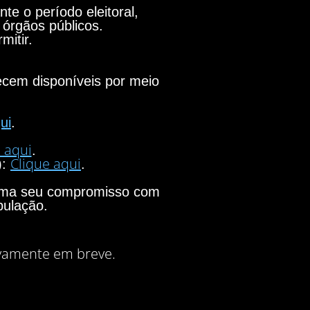
e o período eleitoral,
 órgãos públicos.
mitir.
necem disponíveis por meio
ui
.
 aqui
.
Clique aqui
):
.
firma seu compromisso com
pulação.
vamente em breve.