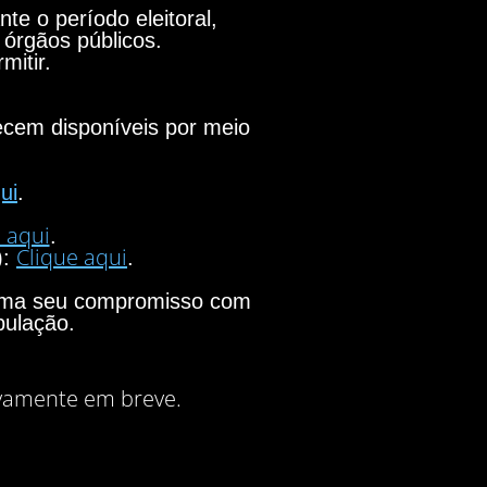
e o período eleitoral,
 órgãos públicos.
mitir.
necem disponíveis por meio
ui
.
 aqui
.
Clique aqui
):
.
firma seu compromisso com
pulação.
vamente em breve.