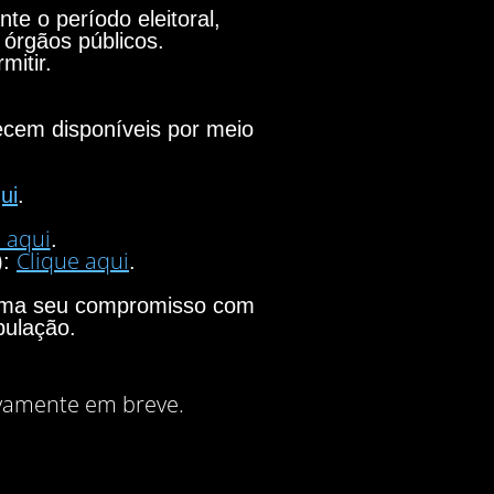
e o período eleitoral,
 órgãos públicos.
mitir.
necem disponíveis por meio
ui
.
 aqui
.
Clique aqui
):
.
firma seu compromisso com
pulação.
vamente em breve.