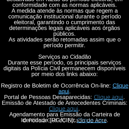
conformidade com as normas aplicáveis.
A medida atende às normas que regem a
comunicação institucional durante o período
eleitoral, garantindo o cumprimento das
determinações legais aplicáveis aos órgãos
públicos.
As atividades serão retomadas assim que o
período permitir.
Serviços ao Cidadão
Durante esse período, os principais serviços
digitais da Polícia Civil permanecem disponíveis
por meio dos links abaixo:
Registro de Boletim de Ocorrência On-line:
Clique
aqui
.
Clique aqui
Portal de Pessoas Desaparecidas:
.
Emissão de Atestado de Antecedentes Criminais:
Clique aqui
.
Agendamento para Emissão da Carteira de
Clique aqui
© Polícia Civil do Estado do Acre
Identidade (RG/CIN):
.