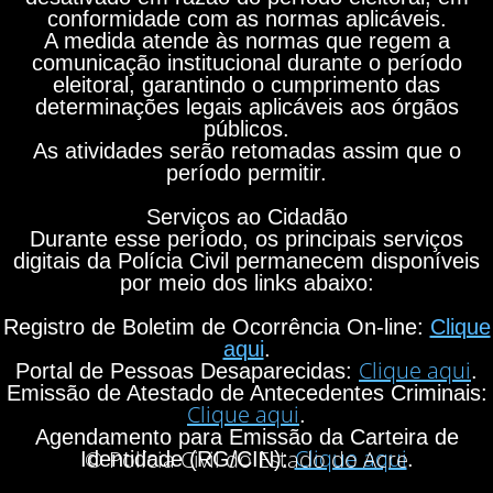
conformidade com as normas aplicáveis.
A medida atende às normas que regem a
comunicação institucional durante o período
eleitoral, garantindo o cumprimento das
determinações legais aplicáveis aos órgãos
públicos.
As atividades serão retomadas assim que o
período permitir.
Serviços ao Cidadão
Durante esse período, os principais serviços
digitais da Polícia Civil permanecem disponíveis
por meio dos links abaixo:
Registro de Boletim de Ocorrência On-line:
Clique
aqui
.
Clique aqui
Portal de Pessoas Desaparecidas:
.
Emissão de Atestado de Antecedentes Criminais:
Clique aqui
.
Agendamento para Emissão da Carteira de
Clique aqui
© Polícia Civil do Estado do Acre
Identidade (RG/CIN):
.