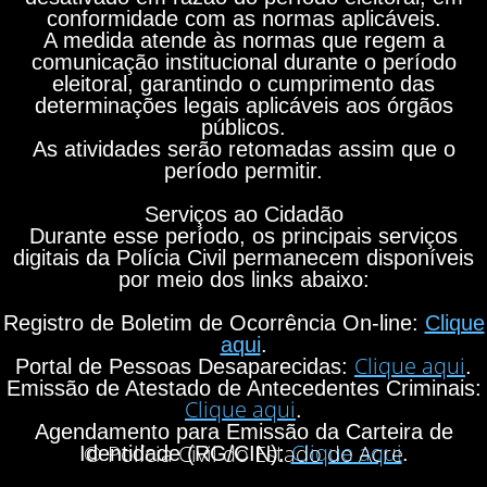
conformidade com as normas aplicáveis.
A medida atende às normas que regem a
comunicação institucional durante o período
eleitoral, garantindo o cumprimento das
determinações legais aplicáveis aos órgãos
públicos.
As atividades serão retomadas assim que o
período permitir.
Serviços ao Cidadão
Durante esse período, os principais serviços
digitais da Polícia Civil permanecem disponíveis
por meio dos links abaixo:
Registro de Boletim de Ocorrência On-line:
Clique
aqui
.
Clique aqui
Portal de Pessoas Desaparecidas:
.
Emissão de Atestado de Antecedentes Criminais:
Clique aqui
.
Agendamento para Emissão da Carteira de
Clique aqui
© Polícia Civil do Estado do Acre
Identidade (RG/CIN):
.