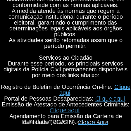
conformidade com as normas aplicáveis.
A medida atende às normas que regem a
comunicação institucional durante o período
eleitoral, garantindo o cumprimento das
determinações legais aplicáveis aos órgãos
públicos.
As atividades serão retomadas assim que o
período permitir.
Serviços ao Cidadão
Durante esse período, os principais serviços
digitais da Polícia Civil permanecem disponíveis
por meio dos links abaixo:
Registro de Boletim de Ocorrência On-line:
Clique
aqui
.
Clique aqui
Portal de Pessoas Desaparecidas:
.
Emissão de Atestado de Antecedentes Criminais:
Clique aqui
.
Agendamento para Emissão da Carteira de
Clique aqui
© Polícia Civil do Estado do Acre
Identidade (RG/CIN):
.