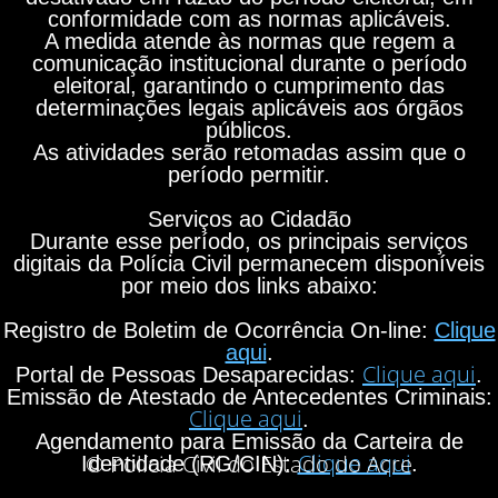
conformidade com as normas aplicáveis.
A medida atende às normas que regem a
comunicação institucional durante o período
eleitoral, garantindo o cumprimento das
determinações legais aplicáveis aos órgãos
públicos.
As atividades serão retomadas assim que o
período permitir.
Serviços ao Cidadão
Durante esse período, os principais serviços
digitais da Polícia Civil permanecem disponíveis
por meio dos links abaixo:
Registro de Boletim de Ocorrência On-line:
Clique
aqui
.
Clique aqui
Portal de Pessoas Desaparecidas:
.
Emissão de Atestado de Antecedentes Criminais:
Clique aqui
.
Agendamento para Emissão da Carteira de
Clique aqui
© Polícia Civil do Estado do Acre
Identidade (RG/CIN):
.