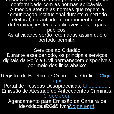
conformidade com as normas aplicáveis.
A medida atende às normas que regem a
comunicação institucional durante o período
eleitoral, garantindo o cumprimento das
determinações legais aplicáveis aos órgãos
públicos.
As atividades serão retomadas assim que o
período permitir.
Serviços ao Cidadão
Durante esse período, os principais serviços
digitais da Polícia Civil permanecem disponíveis
por meio dos links abaixo:
Registro de Boletim de Ocorrência On-line:
Clique
aqui
.
Clique aqui
Portal de Pessoas Desaparecidas:
.
Emissão de Atestado de Antecedentes Criminais:
Clique aqui
.
Agendamento para Emissão da Carteira de
Clique aqui
© Polícia Civil do Estado do Acre
Identidade (RG/CIN):
.