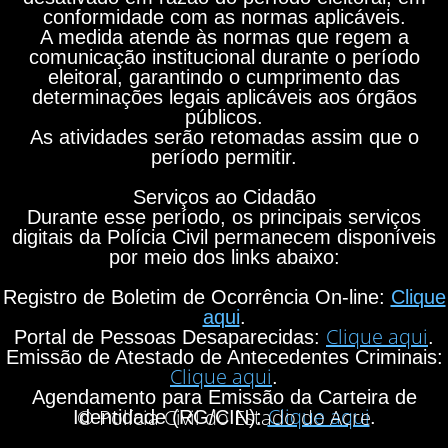
conformidade com as normas aplicáveis.
A medida atende às normas que regem a
comunicação institucional durante o período
eleitoral, garantindo o cumprimento das
determinações legais aplicáveis aos órgãos
públicos.
As atividades serão retomadas assim que o
período permitir.
Serviços ao Cidadão
Durante esse período, os principais serviços
digitais da Polícia Civil permanecem disponíveis
por meio dos links abaixo:
Registro de Boletim de Ocorrência On-line:
Clique
aqui
.
Clique aqui
Portal de Pessoas Desaparecidas:
.
Emissão de Atestado de Antecedentes Criminais:
Clique aqui
.
Agendamento para Emissão da Carteira de
Clique aqui
© Polícia Civil do Estado do Acre
Identidade (RG/CIN):
.