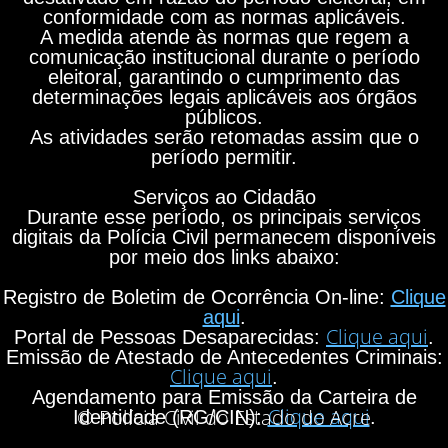
conformidade com as normas aplicáveis.
A medida atende às normas que regem a
comunicação institucional durante o período
eleitoral, garantindo o cumprimento das
determinações legais aplicáveis aos órgãos
públicos.
As atividades serão retomadas assim que o
período permitir.
Serviços ao Cidadão
Durante esse período, os principais serviços
digitais da Polícia Civil permanecem disponíveis
por meio dos links abaixo:
Registro de Boletim de Ocorrência On-line:
Clique
aqui
.
Clique aqui
Portal de Pessoas Desaparecidas:
.
Emissão de Atestado de Antecedentes Criminais:
Clique aqui
.
Agendamento para Emissão da Carteira de
Clique aqui
© Polícia Civil do Estado do Acre
Identidade (RG/CIN):
.