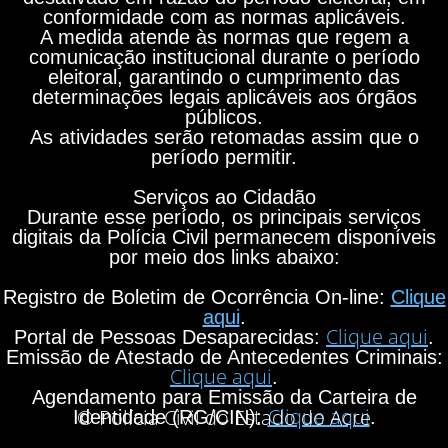
conformidade com as normas aplicáveis.
A medida atende às normas que regem a
comunicação institucional durante o período
eleitoral, garantindo o cumprimento das
determinações legais aplicáveis aos órgãos
públicos.
As atividades serão retomadas assim que o
período permitir.
Serviços ao Cidadão
Durante esse período, os principais serviços
digitais da Polícia Civil permanecem disponíveis
por meio dos links abaixo:
Registro de Boletim de Ocorrência On-line:
Clique
aqui
.
Clique aqui
Portal de Pessoas Desaparecidas:
.
Emissão de Atestado de Antecedentes Criminais:
Clique aqui
.
Agendamento para Emissão da Carteira de
Clique aqui
© Polícia Civil do Estado do Acre
Identidade (RG/CIN):
.