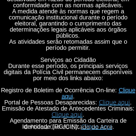
conformidade com as normas aplicáveis.
A medida atende às normas que regem a
comunicação institucional durante o período
eleitoral, garantindo o cumprimento das
determinações legais aplicáveis aos órgãos
públicos.
As atividades serão retomadas assim que o
período permitir.
Serviços ao Cidadão
Durante esse período, os principais serviços
digitais da Polícia Civil permanecem disponíveis
por meio dos links abaixo:
Registro de Boletim de Ocorrência On-line:
Clique
aqui
.
Clique aqui
Portal de Pessoas Desaparecidas:
.
Emissão de Atestado de Antecedentes Criminais:
Clique aqui
.
Agendamento para Emissão da Carteira de
Clique aqui
© Polícia Civil do Estado do Acre
Identidade (RG/CIN):
.