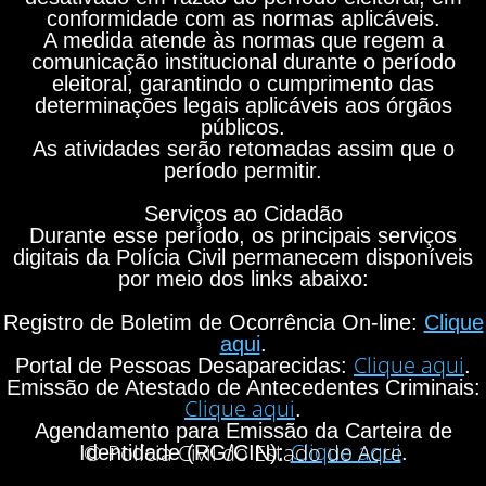
conformidade com as normas aplicáveis.
A medida atende às normas que regem a
comunicação institucional durante o período
eleitoral, garantindo o cumprimento das
determinações legais aplicáveis aos órgãos
públicos.
As atividades serão retomadas assim que o
período permitir.
Serviços ao Cidadão
Durante esse período, os principais serviços
digitais da Polícia Civil permanecem disponíveis
por meio dos links abaixo:
Registro de Boletim de Ocorrência On-line:
Clique
aqui
.
Clique aqui
Portal de Pessoas Desaparecidas:
.
Emissão de Atestado de Antecedentes Criminais:
Clique aqui
.
Agendamento para Emissão da Carteira de
Clique aqui
© Polícia Civil do Estado do Acre
Identidade (RG/CIN):
.