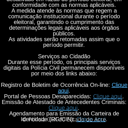
conformidade com as normas aplicáveis.
A medida atende às normas que regem a
comunicação institucional durante o período
eleitoral, garantindo o cumprimento das
determinações legais aplicáveis aos órgãos
públicos.
As atividades serão retomadas assim que o
período permitir.
Serviços ao Cidadão
Durante esse período, os principais serviços
digitais da Polícia Civil permanecem disponíveis
por meio dos links abaixo:
Registro de Boletim de Ocorrência On-line:
Clique
aqui
.
Clique aqui
Portal de Pessoas Desaparecidas:
.
Emissão de Atestado de Antecedentes Criminais:
Clique aqui
.
Agendamento para Emissão da Carteira de
Clique aqui
© Polícia Civil do Estado do Acre
Identidade (RG/CIN):
.