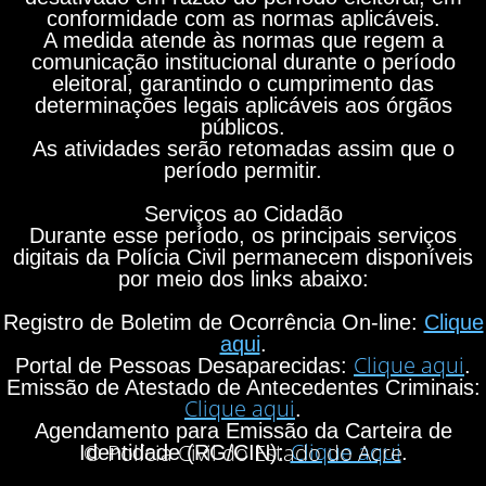
conformidade com as normas aplicáveis.
A medida atende às normas que regem a
comunicação institucional durante o período
eleitoral, garantindo o cumprimento das
determinações legais aplicáveis aos órgãos
públicos.
As atividades serão retomadas assim que o
período permitir.
Serviços ao Cidadão
Durante esse período, os principais serviços
digitais da Polícia Civil permanecem disponíveis
por meio dos links abaixo:
Registro de Boletim de Ocorrência On-line:
Clique
aqui
.
Clique aqui
Portal de Pessoas Desaparecidas:
.
Emissão de Atestado de Antecedentes Criminais:
Clique aqui
.
Agendamento para Emissão da Carteira de
Clique aqui
© Polícia Civil do Estado do Acre
Identidade (RG/CIN):
.