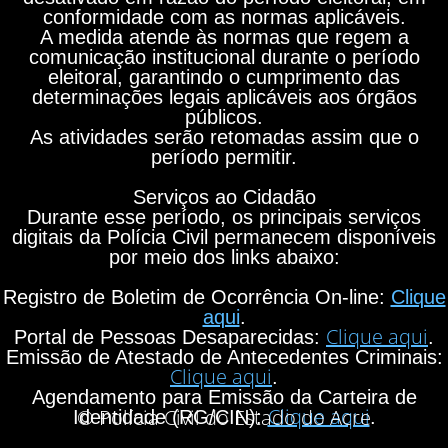
conformidade com as normas aplicáveis.
A medida atende às normas que regem a
comunicação institucional durante o período
eleitoral, garantindo o cumprimento das
determinações legais aplicáveis aos órgãos
públicos.
As atividades serão retomadas assim que o
período permitir.
Serviços ao Cidadão
Durante esse período, os principais serviços
digitais da Polícia Civil permanecem disponíveis
por meio dos links abaixo:
Registro de Boletim de Ocorrência On-line:
Clique
aqui
.
Clique aqui
Portal de Pessoas Desaparecidas:
.
Emissão de Atestado de Antecedentes Criminais:
Clique aqui
.
Agendamento para Emissão da Carteira de
Clique aqui
© Polícia Civil do Estado do Acre
Identidade (RG/CIN):
.