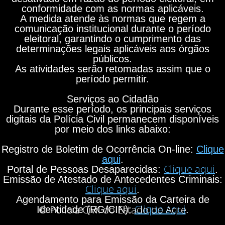
conformidade com as normas aplicáveis.
A medida atende às normas que regem a
comunicação institucional durante o período
eleitoral, garantindo o cumprimento das
determinações legais aplicáveis aos órgãos
públicos.
As atividades serão retomadas assim que o
período permitir.
Serviços ao Cidadão
Durante esse período, os principais serviços
digitais da Polícia Civil permanecem disponíveis
por meio dos links abaixo:
Registro de Boletim de Ocorrência On-line:
Clique
aqui
.
Clique aqui
Portal de Pessoas Desaparecidas:
.
Emissão de Atestado de Antecedentes Criminais:
Clique aqui
.
Agendamento para Emissão da Carteira de
Clique aqui
© Polícia Civil do Estado do Acre
Identidade (RG/CIN):
.