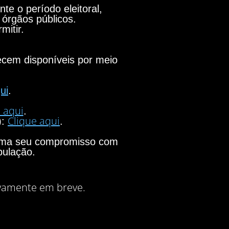
e o período eleitoral,
 órgãos públicos.
mitir.
necem disponíveis por meio
ui
.
 aqui
.
Clique aqui
):
.
firma seu compromisso com
pulação.
vamente em breve.