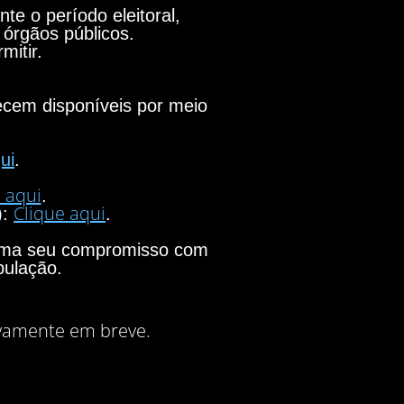
e o período eleitoral,
 órgãos públicos.
mitir.
necem disponíveis por meio
ui
.
 aqui
.
Clique aqui
):
.
firma seu compromisso com
pulação.
vamente em breve.