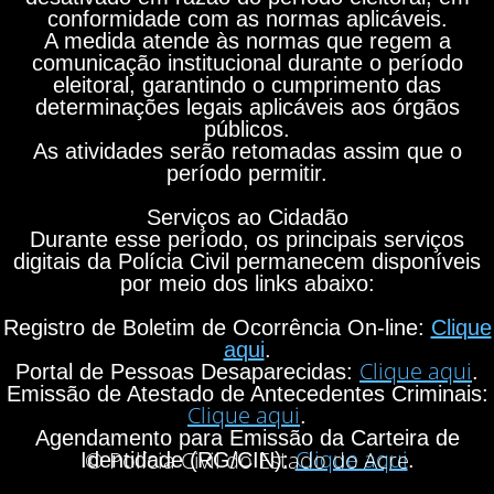
conformidade com as normas aplicáveis.
A medida atende às normas que regem a
comunicação institucional durante o período
eleitoral, garantindo o cumprimento das
determinações legais aplicáveis aos órgãos
públicos.
As atividades serão retomadas assim que o
período permitir.
Serviços ao Cidadão
Durante esse período, os principais serviços
digitais da Polícia Civil permanecem disponíveis
por meio dos links abaixo:
Registro de Boletim de Ocorrência On-line:
Clique
aqui
.
Clique aqui
Portal de Pessoas Desaparecidas:
.
Emissão de Atestado de Antecedentes Criminais:
Clique aqui
.
Agendamento para Emissão da Carteira de
Clique aqui
© Polícia Civil do Estado do Acre
Identidade (RG/CIN):
.